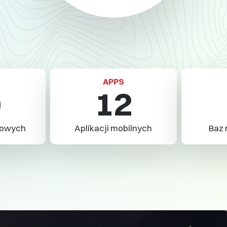
aczek@avt.pl
4 76
a Sp. z o.o.
owa 11, 03-197 Warszawa
APPS
0
12
 99 fax: 22 257 84 00
etowych
Aplikacji mobilnych
Baz 