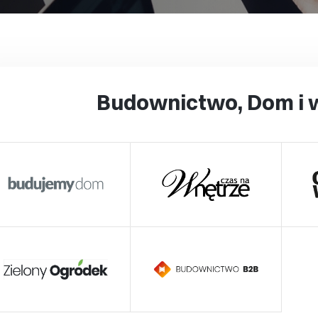
Budownictwo, Dom i 
Edukacja Nowe t
Elektronika Au
Zdrowie Med
Muzyka i d
Fotograf