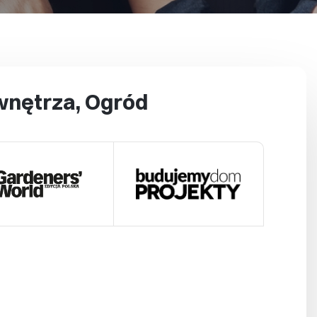
wnętrza, Ogród
echnologie
tomatyka
ycyna
źwięk
ia