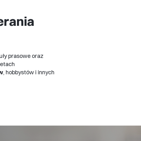
erania
tuły prasowe oraz
etach
ów
, hobbystów i innych