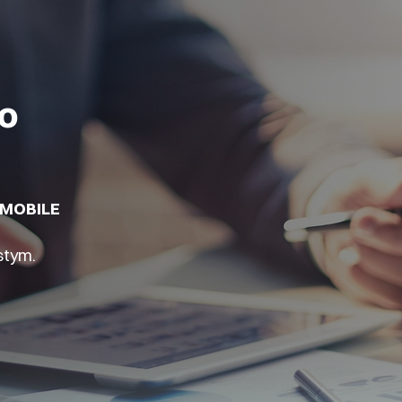
do
i MOBILE
stym.