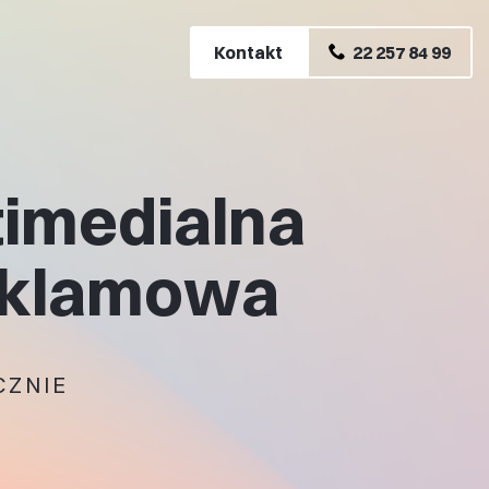
Kontakt
22 257 84 99
timedialna
eklamowa
CZNIE