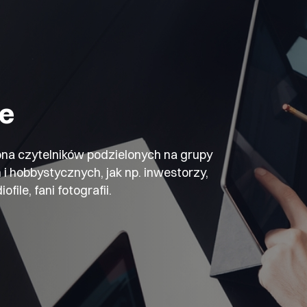
e
na czytelników podzielonych na grupy
 hobbystycznych, jak np. inwestorzy,
ile, fani fotografii.