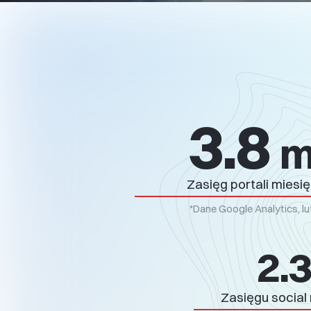
SKONTAKTUJ 
4.1
m
Iwona
GENERAL
Zasięg portali miesię
(ZAPYTAN
iwona.f
*Dane Google Analytics, l
22 257 8
2.
Marta
MARKETI
Zasięgu social