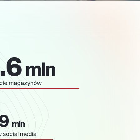
ONTAKTUJEMY SIĘ Z TOBĄ
.7
mln
rcie magazynów
.0
(opcjonalne)
mln
 social media