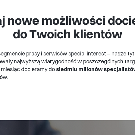
j nowe możliwości doci
do Twoich klientów
egmencie prasy i serwisów special interest ‒ nasze ty
ały najwyższą wiarygodność w poszczególnych targ
o miesiąc docieramy do
siedmiu
milionów specjalist
ców.