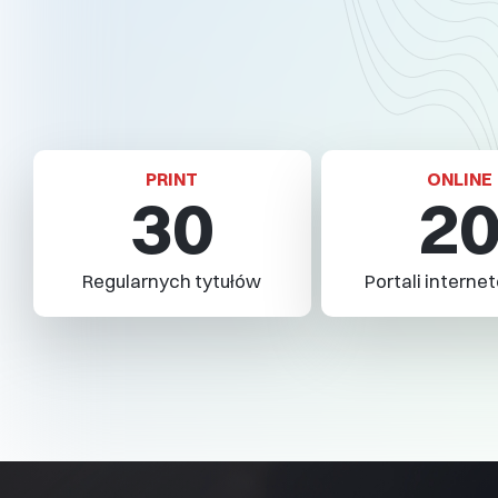
marta.z
22 257 8
AVT-Korporacj
ul. Leszczyn
PRINT
ONLINE
30
2
tel.: 22 257 84
Regularnych tytułów
Portali intern