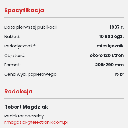
Specyfikacja
Data pierwszej publikacji:
1997 r.
Nakład:
10 600 egz.
Periodyczność:
miesięcznik
Objętość:
około 120 stron
Format:
205×290 mm
Cena wyd. papierowego:
15 zł
Redakcja
Robert Magdziak
Redaktor naczelny
r.magdziak@elektronik.com.pl