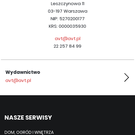
Leszczynowa 11
03-197 Warszawa
NIP: 5270200177
KRS: 0000035930
avt@avt.pl
22 257 84 99
Wydawnictwo
Ko
avt@avt.pl
ko
NASZE SERWISY
DOM, OGRÓD I WNĘTRZA