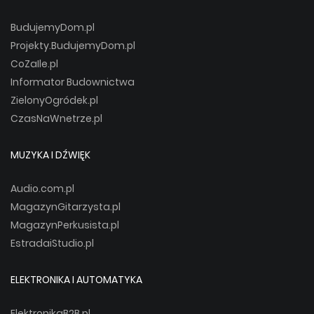
BudujemyDom.pl
Projekty.BudujemyDom.pl
CoZaIle.pl
Informator Budownictwa
ZielonyOgródek.pl
CzasNaWnetrze.pl
MUZYKA I DŹWIĘK
Audio.com.pl
MagazynGitarzysta.pl
MagazynPerkusista.pl
EstradaiStudio.pl
ELEKTRONIKA I AUTOMATYKA
ElektronikaB2B.pl