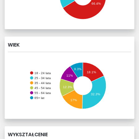
66.4%
WIEK
9.3%
18.1%
18 - 24 lata
11%
25 - 34 lata
35 - 44 lata
12.3%
45 - 54 lata
55 - 64 lata
32.3%
65+ lat
17%
WYKSZTAŁCENIE