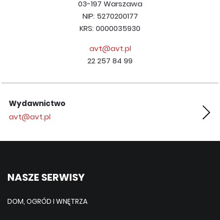
03-197 Warszawa
NIP: 5270200177
KRS: 0000035930
avt@avt.pl
22 257 84 99
Wydawnictwo
Ko
avt@avt.pl
ko
NASZE SERWISY
DOM, OGRÓD I WNĘTRZA