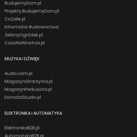
BudujemyDom.pl
Projekty.BudujemyDom.pl
CoZaIle.pl
Informator Budownictwa
ZielonyOgródek.pl
CzasNaWnetrze.pl
MUZYKA I DŹWIĘK
Audio.com.pl
MagazynGitarzysta.pl
MagazynPerkusista.pl
EstradaiStudio.pl
ELEKTRONIKA I AUTOMATYKA
ElektronikaB2B.pl
AutomatykaB2B.pl