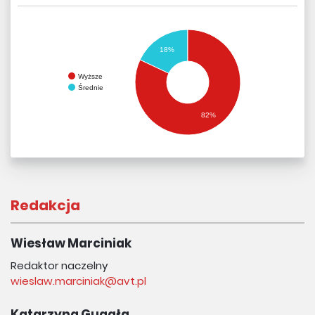
18%
Wyższe
Średnie
82%
Redakcja
Wiesław Marciniak
Redaktor naczelny
wieslaw.marciniak@avt.pl
Katarzyna Gugała