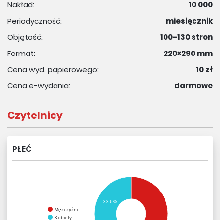
Nakład:
10 000
Periodyczność:
miesięcznik
Objętość:
100-130 stron
Format:
220×290 mm
Cena wyd. papierowego:
10 zł
Cena e-wydania:
darmowe
Czytelnicy
PŁEĆ
33.6%
Mężczyźni
Kobiety