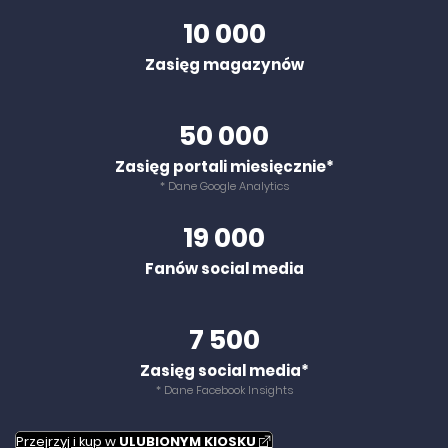
10 000
Zasięg magazynów
50 000
Zasięg portali miesięcznie*
* Dane Google Analytics
19 000
Fanów social media
7 500
Zasięg social media*
* Dane Facebook Insights
Przejrzyj i kup w
ULUBIONYM KIOSKU